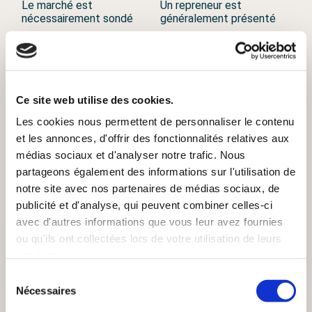
Le marché est
Un repreneur est
nécessairement sondé
généralement présenté
Un praticien de la
Un curateur potentiel est
liquidation est désigné
désigné
Ce site web utilise des cookies.
Prix = « le plus élevé
Prix = valeur de réalisation
possible » pour
Les cookies nous permettent de personnaliser le contenu
forcée estimée en cas de
désintéresser les
et les annonces, d'offrir des fonctionnalités relatives aux
faillite ou liquidation
créanciers
médias sociaux et d'analyser notre trafic. Nous
partageons également des informations sur l'utilisation de
notre site avec nos partenaires de médias sociaux, de
publicité et d'analyse, qui peuvent combiner celles-ci
avec d'autres informations que vous leur avez fournies
Après La « PRJ » (procédure De Réorganisation
ou qu'ils ont collectées lors de votre utilisation de leurs
Judiciaire) Et La « PPF » (préparation Privée De
services.
Faillite), Nous Dirigeons-Nous Vers La « PCP »
(procédure De Cession Prénégociée) ?
Sélection
12 mars 2026
Nécessaires
du
consentement